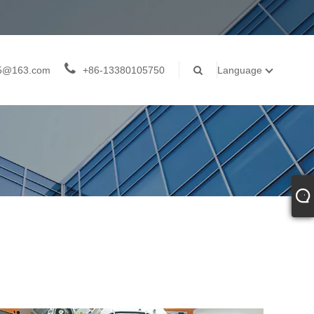
05@163.com
+86-13380105750
Language