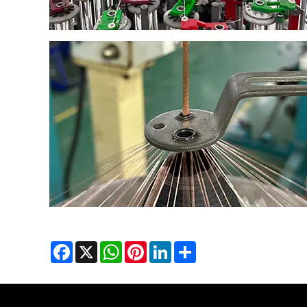
Facebook
X
WhatsApp
Pinterest
LinkedIn
Share