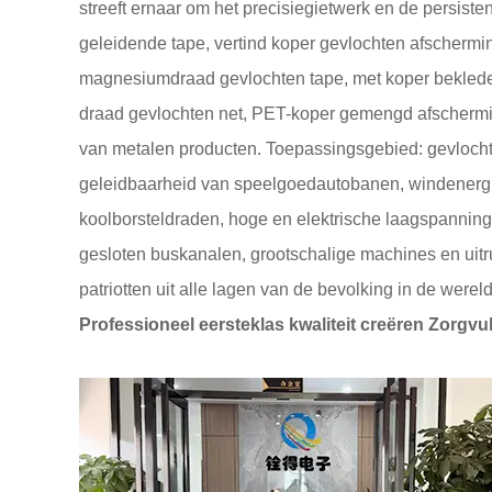
streeft ernaar om het precisiegietwerk en de persisten
geleidende tape, vertind koper gevlochten afschermin
magnesiumdraad gevlochten tape, met koper beklede a
draad gevlochten net, PET-koper gemengd afschermin
van metalen producten. Toepassingsgebied: gevlochten
geleidbaarheid van speelgoedautobanen, windenergie
koolborsteldraden, hoge en elektrische laagspanning
gesloten buskanalen, grootschalige machines en uitr
patriotten uit alle lagen van de bevolking in de wer
Professioneel eersteklas kwaliteit creëren Zorgvu