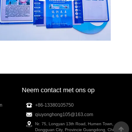
Neem contact met ons op
en
+86-13380105750
qiuyonghong105@163.com
Nr. 75, Longyan 13th Road, Humen Town,
Dongguan City, Provincie Guangdong, China