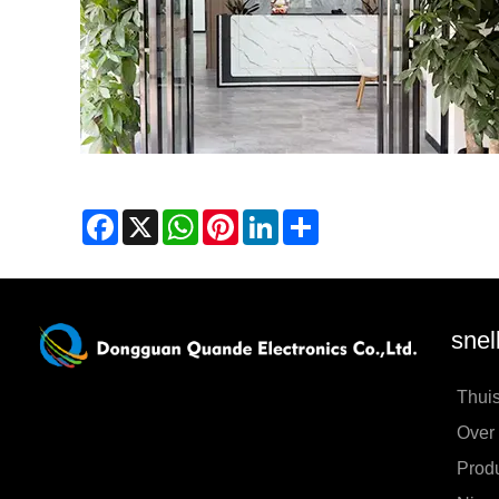
Facebook
X
WhatsApp
Pinterest
LinkedIn
Share
snel
Thui
Over
Prod