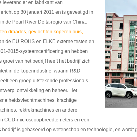
 leverancier en fabrikant van
richt op 30 januari 2011 en is gevestigd in
 de Pearl River Delta-regio van China.
ten draad
es
,
gevlochten koperen buis
,
aan de EU ROHS en ELKE externe testen en
9001-2015-systeemcertificering en hebben
groei van het bedrijf heeft het bedrijf zich
teit in de koperindustrie, waarin R&D,
heeft een groep uitstekende professionals
ntwerp, ontwikkeling en beheer. Het
esnelheidsvlechtmachines, krachtige
achines, rektrekmachines en andere
ition CCD-microscoopbreedtemeters en een
 bedrijf is gebaseerd op wetenschap en technologie, en wordt 