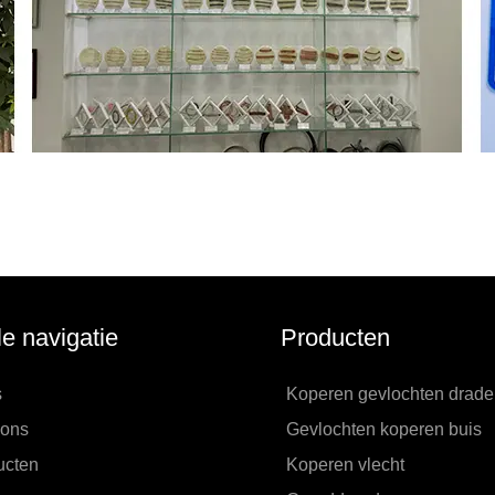
le navigatie
Producten
s
Koperen gevlochten drad
 ons
Gevlochten koperen buis
ucten
Koperen vlecht