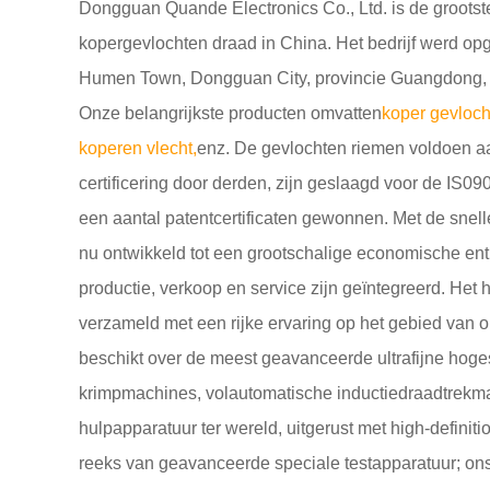
Dongguan Quande Electronics Co., Ltd. is de grootste
kopergevlochten draad in China. Het bedrijf werd opge
Humen Town, Dongguan City, provincie Guangdong, in
Onze belangrijkste producten omvatten
koper gevloch
koperen vlecht
,
enz. De gevlochten riemen voldoen 
certificering door derden, zijn geslaagd voor de IS0
een aantal patentcertificaten gewonnen. Met de snelle 
nu ontwikkeld tot een grootschalige economische enti
productie, verkoop en service zijn geïntegreerd. Het 
verzameld met een rijke ervaring op het gebied van o
beschikt over de meest geavanceerde ultrafijne hog
krimpmachines, volautomatische inductiedraadtrekm
hulpapparatuur ter wereld, uitgerust met high-defin
reeks van geavanceerde speciale testapparatuur; ons