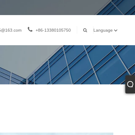
05@163.com
+86-13380105750
Language