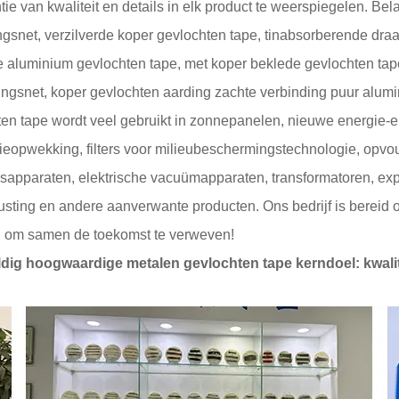
tie van kwaliteit en details in elk product te weerspiegelen. Be
gsnet, verzilverde koper gevlochten tape, tinabsorberende draad
luminium gevlochten tape, met koper beklede gevlochten tape 
gsnet, koper gevlochten aarding zachte verbinding puur alum
 tape wordt veel gebruikt in zonnepanelen, nieuwe energie-elek
opwekking, filters voor milieubeschermingstechnologie, opvou
sapparaten, elektrische vacuümapparaten, transformatoren, exp
usting en andere aanverwante producten. Ons bedrijf is bereid
eld om samen de toekomst te verweven!
ldig hoogwaardige metalen gevlochten tape kerndoel: kwalite