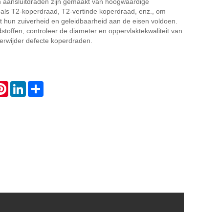
 aansluitdraden zijn gemaakt van hoogwaardige
oals T2-koperdraad, T2-vertinde koperdraad, enz., om
t hun zuiverheid en geleidbaarheid aan de eisen voldoen.
stoffen, controleer de diameter en oppervlaktekwaliteit van
erwijder defecte koperdraden.
atsApp
Pinterest
LinkedIn
Share