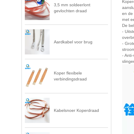
Kopere
3,5 mm soldeerlont
aanslu
gevlochten draad
en de
met e
De bel
- Uits
overb
Aardkabel voor brug
- Grot
stroom
- Anti
slinge
Koper flexibele
verbindingsdraad
Kabelsnoer Koperdraad