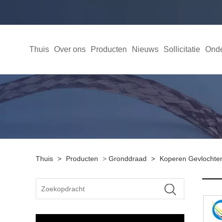
Thuis
Over ons
Producten
Nieuws
Sollicitatie
Onde
Thuis
>
Producten
>
Gronddraad
>
Koperen Gevlochten