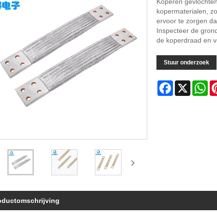
Koperen gevlochten
kopermaterialen, z
ervoor te zorgen da
Inspecteer de grond
de koperdraad en v
Stuur onderzoek
Facebook
X
Wh
oductomschrijving