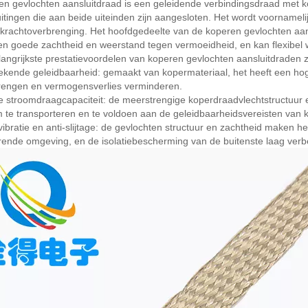
n gevlochten aansluitdraad is een geleidende verbindingsdraad met k
itingen die aan beide uiteinden zijn aangesloten. Het wordt voornamelij
 krachtoverbrenging. Het hoofdgedeelte van de koperen gevlochten aan
en goede zachtheid en weerstand tegen vermoeidheid, en kan flexibel
angrijkste prestatievoordelen van koperen gevlochten aansluitdraden zi
tekende geleidbaarheid: gemaakt van kopermateriaal, het heeft een hog
rengen en vermogensverlies verminderen.
e stroomdraagcapaciteit: de meerstrengige koperdraadvlechtstructuur
 te transporteren en te voldoen aan de geleidbaarheidsvereisten van k
-vibratie en anti-slijtage: de gevlochten structuur en zachtheid maken he
rende omgeving, en de isolatiebescherming van de buitenste laag verbete